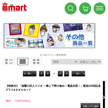
4 / 12ページ
（全232件）
前へ
2
3
4
5
6
次へ
【特典付】「進撃の巨人ラジオ ～梶と下野の進め！電波兵団～」配信100回記念
グラス&タオルセット
価格： 7,000円(税込)