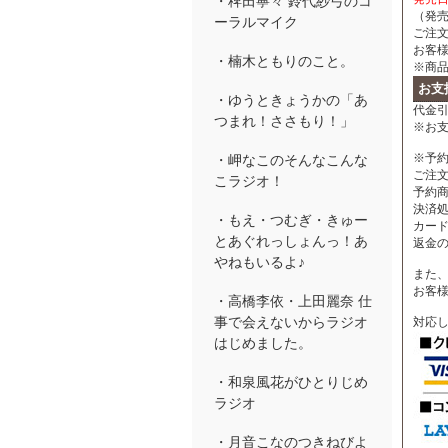
・稗田寧々 鈴代紗弓のコ
（発
ーラルマイク
ご注
お客
・楠木ともりのこと。
※商
お支
・ゆうときょうかの「あ
代金引
つまれ！ささもり！」
※お
※予
・岬なこのそんなこんな
ご注
こラジオ！
予約
決済
・もえ・つむぎ・きゅー
カー
とあぐれっしょんっ！あ
返金
やねもいるよ♪
また、
お客
・高橋李依・上田麗奈 仕
事で会えないからラジオ
対応
はじめました。
・和泉風花がひとりじめ
ラジオ
・月音こなのつきねびよ