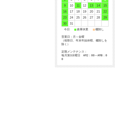
9
10
11
12
13
14
15
16
17
18
19
20
21
22
23
24
25
26
27
28
29
30
31
■
■
■
今日
倉庫休業
棚卸し
営業日：月～金曜
（祝祭日、年末年始休暇、棚卸しを
除く）
定期メンテナンス：
毎月第3水曜日 AM2：00～AM8：0
0