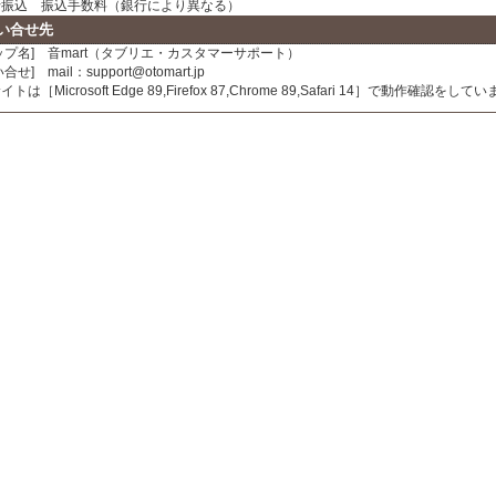
振込 振込手数料（銀行により異なる）
い合せ先
ップ名] 音mart（タブリエ・カスタマーサポート）
合せ] mail：support@otomart.jp
トは［Microsoft Edge 89,Firefox 87,Chrome 89,Safari 14］で動作確認をして