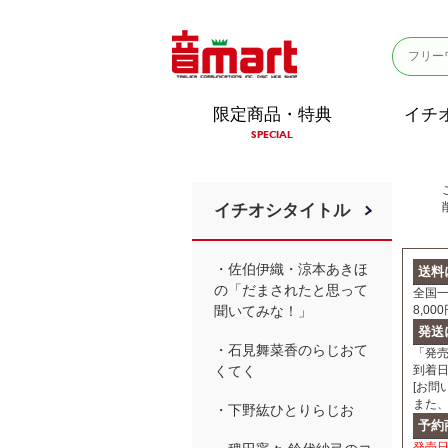
限定商品・特典
イチ
SPECIAL
イチオシタイトル
・佐伯伊織・涼本あきほ
送料
の「だまされたと思って
全国一
8,0
聞いてみな！」
発送
・石見舞菜香のらじおて
「発
到着
くてく
[お問
また
・下野紘ひとりらじお
予約
発売