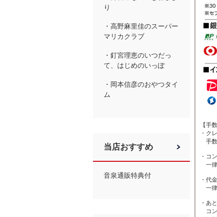
り
・高野麻里佳のスーパー
マリカクラブ
・釘宮理恵のいつだっ
て、はじめのいっぽ
・岡本信彦のおやつタイ
ム
【手
・ク
手数
当店おすすめ
・コン
一律 
音泉通販特典付
・代
一律 
・あ
コン