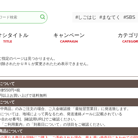
#しごはじ
#まなてく
#SBS
オシタイトル
キャンペーン
カテゴ
TITLE
CAMPAIGN
CATEGOR
ご指定のページは見つかりません。
削除されたかＵＲＬが変更されたため表示できません。
について
律550円+税
00円以上お買い上げで送料無料
について
売中商品」のみご注文の場合、ご入金確認後 「最短翌営業日」に発送致します。
日については、地域によって異なるため、発送連絡メールに記載されている
い合わせ番号]、[確認用URL]でご確認ください。
、「ご利用案内」の「到着日について」の項目をご確認ください。
商品について
日の異なる商品を同時にご購入、ご予約された場合、最も遅い発売日にあわせての同