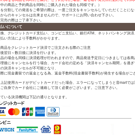
売中の商品と予約商品を同時にご購入された場合も同様です。）
文を分割しての発送をご希望の際は、一度ご注文をキャンセルしていただくことにな
様からのキャンセルは出来ませんので、サポートにお問い合わせ下さい。
品完売の際はご了承下さい。
払いについて
換、クレジットカード支払い、コンビニ支払い、銀行ATM、ネットバンキング決済、
支払い方法により手数料がかかります。
約商品をクレジットカード決済でご注文される際のご注意
文後翌日～数日後に決済を行います。
商品の場合も同様に決済処理が行われますので、商品発送予定日につきましては各商
処理後にキャンセルを行う場合、カード会社の定める「決済キャンセル期間」を過ぎ
ドの決済キャンセルが不可能となり、
の際に現金書留での返金となる為、返金手数料(現金書留手数料)が発生する場合がご
上記使用カードがデビットカードだった場合、エラーになってしまうと音martで
様ご自身でカード会社にご連絡して頂く必要がございます。ご注意下さい。
している決済機関は下記の通りとなります。