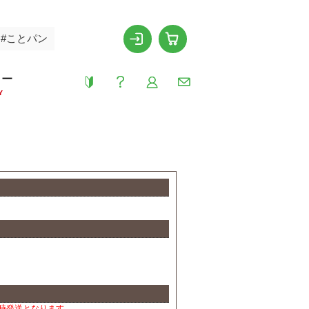
#ことパン
リー
Y
時発送となります。