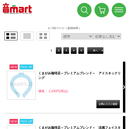
1 / 50ページ
（全994件）
1
2
3
4
5
次へ
NEW
PICK UP
くまがみ珈琲店～プレミアムブレンド～ アイスネックリ
ング
価格： 2,200円(税込)
NEW
PICK UP
くまがみ珈琲店～プレミアムブレンド～ 涼感フェイスタ