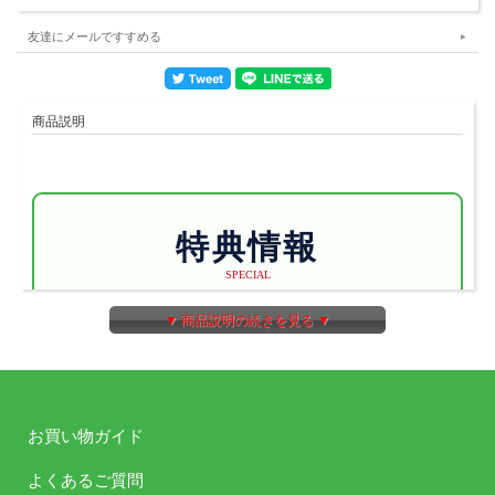
友達にメールですすめる
商品説明
特典情報
SPECIAL
・オリジナルトークCD（出演：増田俊樹、
▼ 商品説明の続きを見る ▼
高橋直純、KENN、鈴木裕斗）
内容：新規録りおろしを終えての
MARGINAL#4メンバーによるこのCDだけ
のオフトークを収録！
お買い物ガイド
よくあるご質問
・キャラクターコメントカード（桐原アト