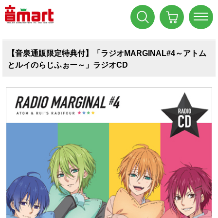
【音泉通販限定特典付】「ラジオMARGINAL#4～アトム
とルイのらじふぉー～」ラジオCD