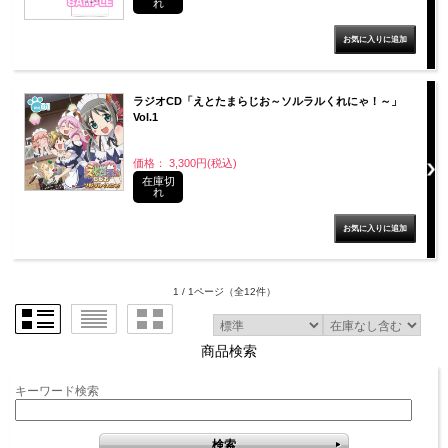
れ
ラジオCD「えとたまらじお～ソルラルくれにゃ！～」
Vol.1
価格： 3,300円(税込)
在庫切
れ
1 / 1ページ
（全12件）
商品検索
キーワード検索