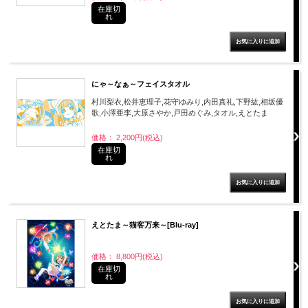
在庫切
れ
にゃ～なぁ～フェイスタオル
村川梨衣,松井恵理子,花守ゆみり,内田真礼,下野紘,相坂優
歌,小澤亜李,大原さやか,戸田めぐみ,タオル,えとたま
価格： 2,200円(税込)
在庫切
れ
えとたま～猫客万来～[Blu-ray]
価格： 8,800円(税込)
在庫切
れ