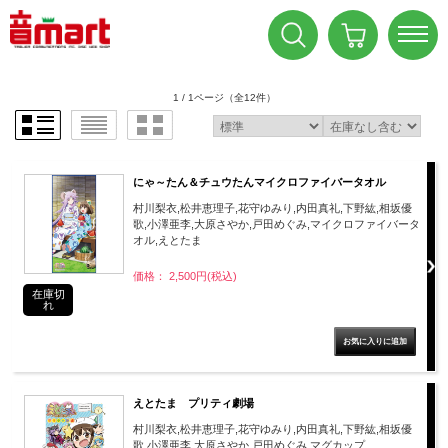
1 / 1ページ
（全12件）
にゃ～たん＆チュウたんマイクロファイバータオル
村川梨衣,松井恵理子,花守ゆみり,内田真礼,下野紘,相坂優
歌,小澤亜李,大原さやか,戸田めぐみ,マイクロファイバータ
オル,えとたま
価格： 2,500円(税込)
在庫切
れ
えとたま プリティ劇場
村川梨衣,松井恵理子,花守ゆみり,内田真礼,下野紘,相坂優
歌,小澤亜李,大原さやか,戸田めぐみ,マグカップ