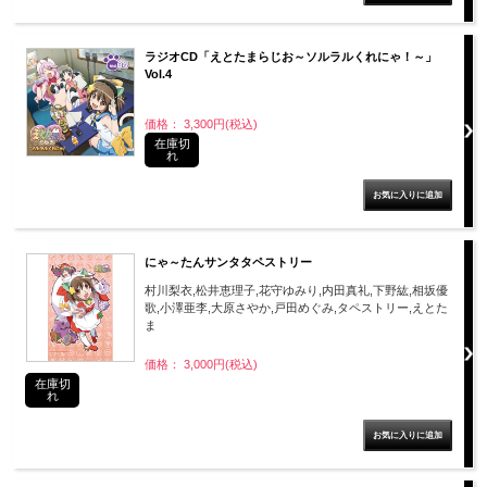
ラジオCD「えとたまらじお～ソルラルくれにゃ！～」
Vol.4
価格： 3,300円(税込)
在庫切
れ
にゃ～たんサンタタペストリー
村川梨衣,松井恵理子,花守ゆみり,内田真礼,下野紘,相坂優
歌,小澤亜李,大原さやか,戸田めぐみ,タペストリー,えとた
ま
価格： 3,000円(税込)
在庫切
れ