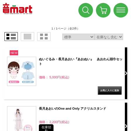
1 / 1ページ
（全2件）
NEW
ぬいぐるみ・長月あおい『あおぬい』 あおわん頭巾セッ
ト
価格： 5,000円(税込)
長月あおいのOne and Only アクリルスタンド
価格： 2,200円(税込)
在庫切
れ