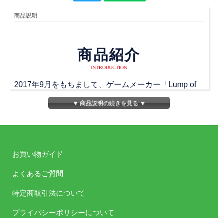
商品説明
商品紹介
INTRODUCTION
2017年9月をもちまして、ゲームメーカー「Lump of
Sugar」のラジオ番組「Lump of Sugar放送部」が10周
▼ 商品説明の続きを見る ▼
年を迎えることになりました。
リスナーに感謝を込めて、グッズ制作が決定しまし
た！
お買い物ガイド
『「Lump of Sugar放送部」10周年記念 タペストリー
泉戸こはく』
よくあるご質問
この巫女さん衣装の“泉戸こはく”グッズは初お披露
特定商取引法について
目！
59cm×84cmの大きめサイズで、巫女さん衣装にドキ
プライバシーポリシーについて