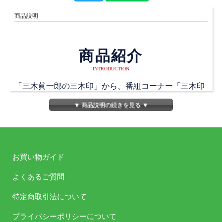
商品説明
商品紹介
INTRODUCTION
「三木眞一郎の三木印」から、番組コーナー「三木印
工房」発の
▼ 商品説明の続きを見る ▼
番組グッズ第一弾！
三木さんがメンバーの皆さんと一緒に愛用できるもの
をと考え生まれた
お買い物ガイド
サーモスのタンブラーが登場です！
よくあるご質問
タンブラーには、番組ロゴに加えて、
特定商取引法について
三木さんの誕生日3月18日の誕生花・ハナミズキをモ
チーフにしたデザイン入り。
プライバシーポリシーについて