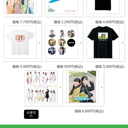
商品詳細
DETAIL
発売日
1月15日
価格:7,700円(税込)
価格:1,200円(税込)
価格:4,400円(税込)
サイズ：240×1100mm
仕様
素材：ポリエステル
タブリエ・コミュニケーションズ株
発売元
式会社
価格:4,400円(税込)
価格:500円(税込)
価格:3,300円(税込)
タブリエ・コミュニケーションズ株
販売元
式会社
JANコ
4589477676742
ード
価格:6,600円(税込)
在庫切
商品番
れ
GOODS-0940
号