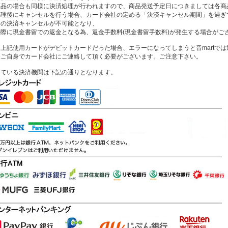
商品の場合も同様に決済処理が行われますので、商品発送予定日につきましては各商
処理後にキャンセルを行う場合、カード会社の定める「決済キャンセル期間」を過ぎ
ドの決済キャンセルが不可能となり、
の際に現金書留での返金となる為、返金手数料(現金書留手数料)が発生する場合がご
上記使用カードがデビットカードだった場合、エラーになってしまうと音martで
様ご自身でカード会社にご連絡して頂く必要がございます。ご注意下さい。
している決済機関は下記の通りとなります。