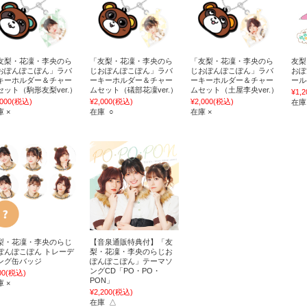
友梨・花凜・李央のら
「友梨・花凜・李央のら
「友梨・花凜・李央のら
友梨
おぽんぽこぽん」ラバ
じおぽんぽこぽん」ラバ
じおぽんぽこぽん」ラバ
おぽ
キーホルダー＆チャー
ーキーホルダー＆チャー
ーキーホルダー＆チャー
ール
セット（駒形友梨ver.）
ムセット（礒部花凜ver.）
ムセット（土屋李央ver.）
¥1,2
,000
(税込)
¥2,000
(税込)
¥2,000
(税込)
在庫
 ×
在庫 ○
在庫 ×
梨・花凜・李央のらじ
【音泉通販特典付】「友
ぽんぽこぽん トレーデ
梨・花凜・李央のらじお
ング缶バッジ
ぽんぽこぽん」テーマソ
ングCD「PO・PO・
00
(税込)
PON」
 ×
¥2,200
(税込)
在庫 △