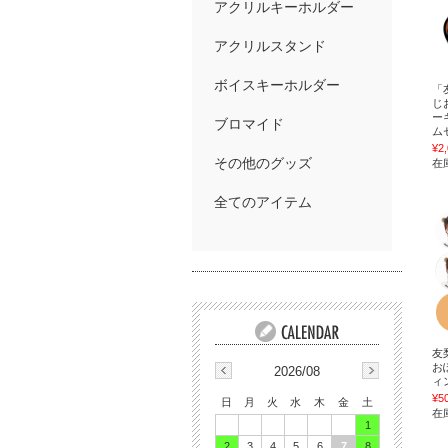
アクリルキーホルダー
アクリルスタンド
ボイスキーホルダー
「
じ
ー
ブロマイド
ム
¥2
その他のグッズ
在庫
全てのアイテム
友
お
2026/08
ィ
¥5
日
月
火
水
木
金
土
在庫
1
2
3
4
5
6
7
8