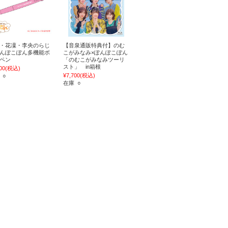
・花凜・李央のらじ
【音泉通販特典付】のむ
んぽこぽん多機能ボ
こがみなみ×ぽんぽこぽん
ペン
「のむこがみなみツーリ
スト」 in箱根
00
(税込)
¥7,700
(税込)
 ○
在庫 ○