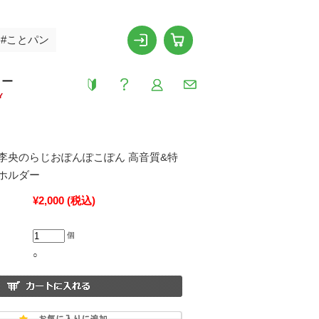
#ことパン
リー
Y
李央のらじおぽんぽこぽん 高音質&特
ホルダー
¥2,000
(税込)
個
○