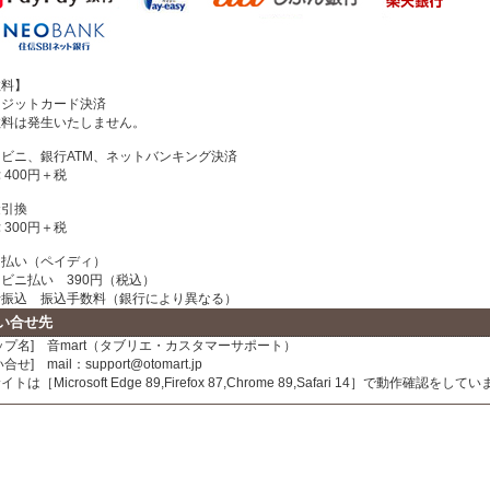
数料】
レジットカード決済
料は発生いたしません。
ビニ、銀行ATM、ネットバンキング決済
400円＋税
金引換
300円＋税
と払い（ペイディ）
ビニ払い 390円（税込）
振込 振込手数料（銀行により異なる）
い合せ先
ップ名] 音mart（タブリエ・カスタマーサポート）
合せ] mail：support@otomart.jp
トは［Microsoft Edge 89,Firefox 87,Chrome 89,Safari 14］で動作確認をして