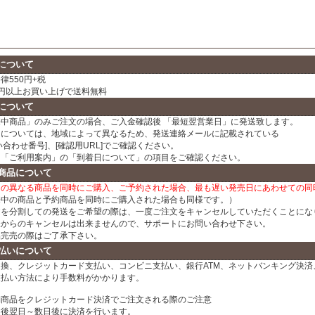
について
律550円+税
00円以上お買い上げで送料無料
について
売中商品」のみご注文の場合、ご入金確認後 「最短翌営業日」に発送致します。
日については、地域によって異なるため、発送連絡メールに記載されている
い合わせ番号]、[確認用URL]でご確認ください。
、「ご利用案内」の「到着日について」の項目をご確認ください。
商品について
日の異なる商品を同時にご購入、ご予約された場合、最も遅い発売日にあわせての同
売中の商品と予約商品を同時にご購入された場合も同様です。）
文を分割しての発送をご希望の際は、一度ご注文をキャンセルしていただくことにな
様からのキャンセルは出来ませんので、サポートにお問い合わせ下さい。
品完売の際はご了承下さい。
払いについて
換、クレジットカード支払い、コンビニ支払い、銀行ATM、ネットバンキング決済、
支払い方法により手数料がかかります。
約商品をクレジットカード決済でご注文される際のご注意
文後翌日～数日後に決済を行います。