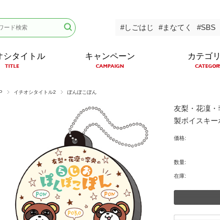
#しごはじ
#まなてく
#SBS
オシタイトル
キャンペーン
カテゴ
TITLE
CAMPAIGN
CATEGOR
P
イチオシタイトル2
ぽんぽこぽん
友梨・花凜・
製ボイスキー
価格:
数量:
在庫: