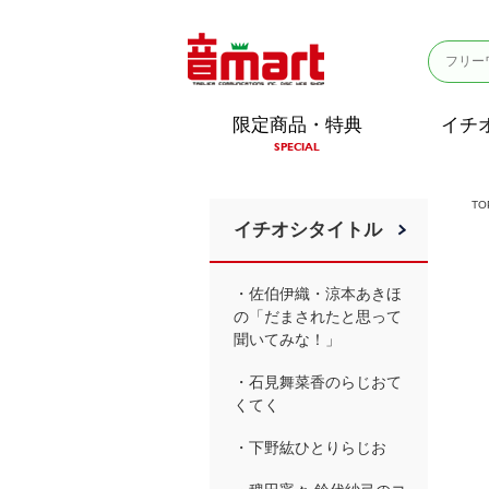
限定商品・特典
イチ
SPECIAL
TO
イチオシタイトル
・佐伯伊織・涼本あきほ
の「だまされたと思って
聞いてみな！」
・石見舞菜香のらじおて
くてく
・下野紘ひとりらじお