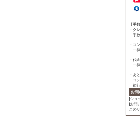
【手
・ク
手数
・コン
一律 
・代
一律 
・あ
コン
銀行
お問
[ショ
[お問い
このサイ