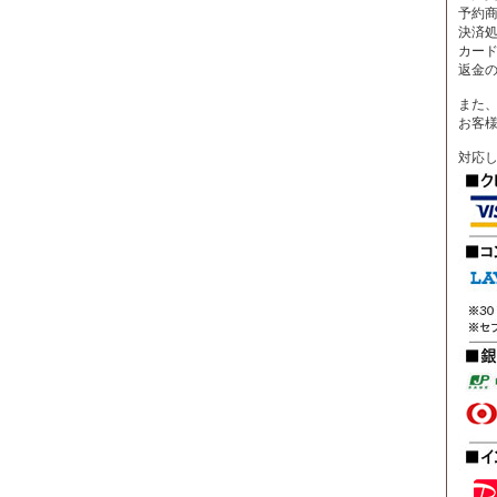
予約
決済
カー
返金
また、
お客
対応