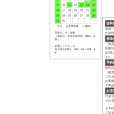
9
10
11
12
13
14
15
16
17
18
19
20
21
22
23
24
25
26
27
28
29
30
31
送料
■
■
■
今日
倉庫休業
棚卸し
全国一
8,0
営業日：月～金曜
（祝祭日、年末年始休暇、棚卸しを
発送
除く）
「発
定期メンテナンス：
到着
毎月第3水曜日 AM2：00～AM8：0
[お問
0
また
予約
発売
（発
ご注
お客
※商
お支
代金引
※お
※予
ご注