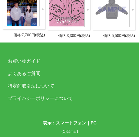
お猪口：
直径3.8×高さ4.5 / 陶器
タブリエ・コミュニケーションズ株
発売元
価格:7,700円(税込)
価格:3,300円(税込)
価格:5,500円(税込)
式会社
タブリエ・コミュニケーションズ株
販売元
お買い物ガイド
式会社
よくあるご質問
JANコ
4589477678395
ード
特定商取引法について
商品番
プライバシーポリシーについて
GOODS-1024
号
©Internet Radio Station＜音泉＞
表示：スマートフォン｜
PC
(C)音mart
お買い物ガイド