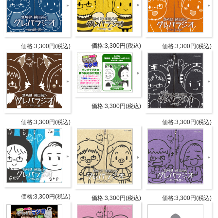
お猪口は藤田さんお気に入りの鷲崎さん作のイラスト
を使用しています！
グレパを聴くとき、お家でゆっくり飲みたいときに気
価格:3,300円(税込)
価格:3,300円(税込)
価格:3,300円(税込)
分に合わせて使って下さい！
商品詳細
価格:3,300円(税込)
DETAIL
価格:3,300円(税込)
価格:3,300円(税込)
発売日
2023年1月14日
サワーグラス：
直径7.7×高さ15.2 / ガラス
徳利：
価格:3,300円(税込)
価格:3,300円(税込)
価格:3,300円(税込)
仕様
1.5合 高さ16cm / 陶器