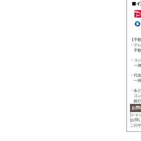
【手
・ク
手数
・コン
一律 
・代
一律 
・あ
コン
銀行
お問
[ショ
[お問い
このサイ