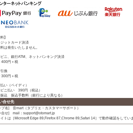
数料】
レジットカード決済
料は発生いたしません。
ビニ、銀行ATM、ネットバンキング決済
400円＋税
金引換
300円＋税
と払い（ペイディ）
ビニ払い 390円（税込）
振込 振込手数料（銀行により異なる）
い合せ先
ップ名] 音mart（タブリエ・カスタマーサポート）
合せ] mail：support@otomart.jp
トは［Microsoft Edge 89,Firefox 87,Chrome 89,Safari 14］で動作確認をして