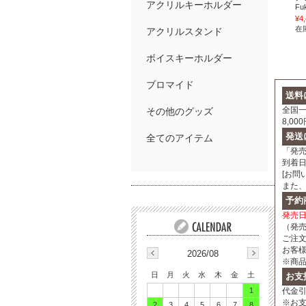
アクリルキーホルダー
Fu
¥4
在
アクリルスタンド
ボイスキーホルダー
ブロマイド
送料
全国一
その他のグッズ
8,0
発送
全てのアイテム
「発
到着
[お問
また
予約
発売
（発
ご注
お客
2026/08
※商
日
月
火
水
木
金
土
お支
1
代金引
※お
2
3
4
5
6
7
8