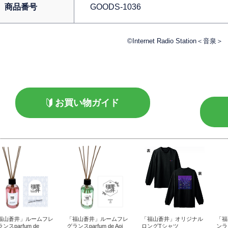
商品番号
GOODS-1036
©Internet Radio Station＜音泉＞
お買い物ガイド
福山蒼井」ルームフレ
「福山蒼井」ルームフレ
「福山蒼井」オリジナル
「福
ンスparfum de
グランスparfum de Aoi
ロングTシャツ
ンラ