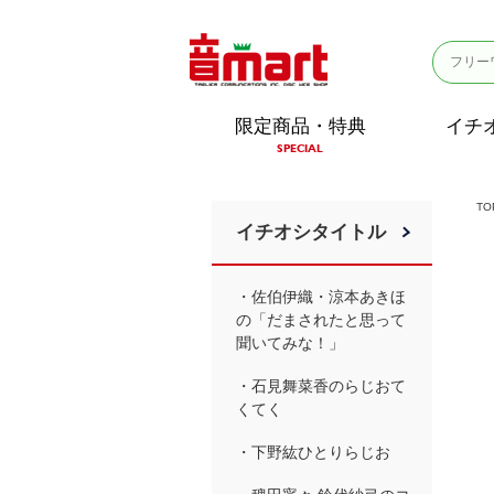
限定商品・特典
イチ
SPECIAL
TO
イチオシタイトル
・佐伯伊織・涼本あきほ
の「だまされたと思って
聞いてみな！」
・石見舞菜香のらじおて
くてく
・下野紘ひとりらじお