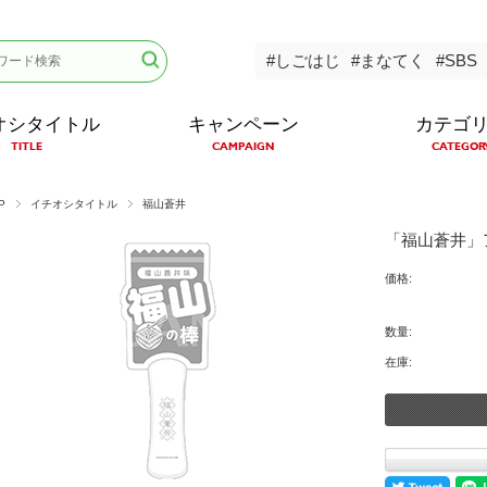
#しごはじ
#まなてく
#SBS
オシタイトル
キャンペーン
カテゴ
TITLE
CAMPAIGN
CATEGOR
P
イチオシタイトル
福山蒼井
「福山蒼井」
価格:
数量:
在庫: