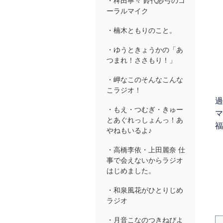
・稗田寧々 鈴代紗弓のコ
ーラルマイク
・楠木ともりのこと。
・ゆうときょうかの「あ
つまれ！ささもり！」
・岬なこのそんなこんな
こラジオ！
過
・もえ・つむぎ・きゅー
マ
とあぐれっしょんっ！あ
福
やねもいるよ♪
・高橋李依・上田麗奈 仕
事で会えないからラジオ
はじめました。
・和泉風花がひとりじめ
ラジオ
・月音こなのつきねびよ