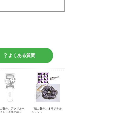
よくある質問
山蒼井」アクリルペ
「福山蒼井」オリジナル
イト～蒼井の棒～
シュシュ