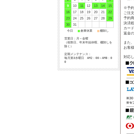
9
10
11
12
13
14
15
※予
16
17
18
19
20
21
22
ご注
予約
23
24
25
26
27
28
29
決済
30
31
カー
■
■
■
今日
倉庫休業
棚卸し
返金
営業日：月～金曜
また、
（祝祭日、年末年始休暇、棚卸しを
除く）
お客
定期メンテナンス：
対応
毎月第3水曜日 AM2：00～AM8：0
0