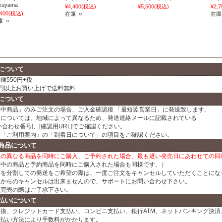
kuyama
¥4,400
(税込)
¥5,500
(税込)
¥2,7
,400
(税込)
在庫 ○
在庫
庫 ○
について
律550円+税
00円以上お買い上げで送料無料
について
売中商品」のみご注文の場合、ご入金確認後 「最短翌営業日」に発送致します。
日については、地域によって異なるため、発送連絡メールに記載されている
い合わせ番号]、[確認用URL]でご確認ください。
、「ご利用案内」の「到着日について」の項目をご確認ください。
商品について
日の異なる商品を同時にご購入、ご予約された場合、最も遅い発売日にあわせての同
売中の商品と予約商品を同時にご購入された場合も同様です。）
文を分割しての発送をご希望の際は、一度ご注文をキャンセルしていただくことにな
様からのキャンセルは出来ませんので、サポートにお問い合わせ下さい。
品完売の際はご了承下さい。
払いについて
換、クレジットカード支払い、コンビニ支払い、銀行ATM、ネットバンキング決済、
支払い方法により手数料がかかります。