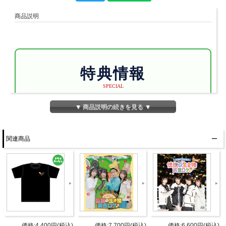
商品説明
特典情報
SPECIAL
L版ブロマイド1枚
▼ 商品説明の続きを見る ▼
関連商品
「ささもり」ラン
ダム缶バッジ1個
価格:4,400円(税込)
価格:7,700円(税込)
価格:6,600円(税込)