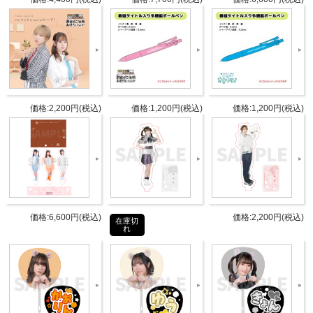
（全8種類）
価格:2,200円(税込)
価格:1,200円(税込)
価格:1,200円(税込)
商品紹介
INTRODUCTION
ゆうときょうかの「あつまれ！ささもり！」からルー
価格:6,600円(税込)
価格:2,200円(税込)
在庫切
れ
ムフレグランスが発売！
２人のこだわりがつまった香りで、パッケージもおし
ゃれでかわいく仕上がっています！