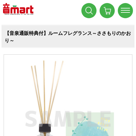
【音泉通販特典付】ルームフレグランス～ささもりのかお
り～