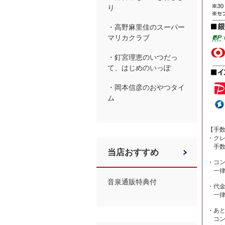
り
・高野麻里佳のスーパー
マリカクラブ
・釘宮理恵のいつだっ
て、はじめのいっぽ
・岡本信彦のおやつタイ
ム
【手
・ク
手数
当店おすすめ
・コン
一律 
音泉通販特典付
・代
一律 
・あ
コン