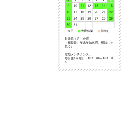
9
10
11
12
13
14
15
16
17
18
19
20
21
22
23
24
25
26
27
28
29
30
31
■
■
■
今日
倉庫休業
棚卸し
営業日：月～金曜
（祝祭日、年末年始休暇、棚卸しを
除く）
定期メンテナンス：
毎月第3水曜日 AM2：00～AM8：0
0