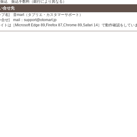
振込 振込手数料（銀行により異なる）
い合せ先
ップ名] 音mart（タブリエ・カスタマーサポート）
合せ] mail：support@otomart.jp
トは［Microsoft Edge 89,Firefox 87,Chrome 89,Safari 14］で動作確認をして