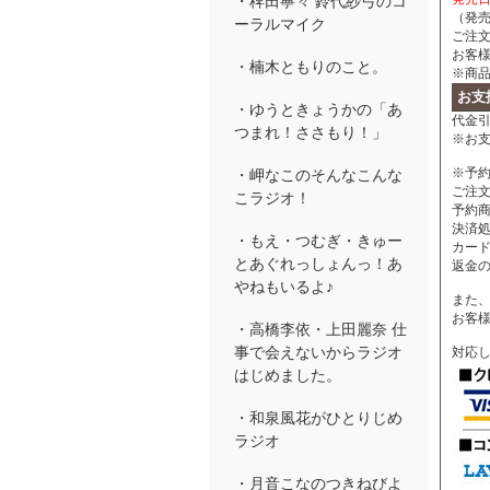
・稗田寧々 鈴代紗弓のコ
（発
ーラルマイク
ご注
お客
・楠木ともりのこと。
※商
お支
・ゆうときょうかの「あ
代金引
つまれ！ささもり！」
※お
※予
・岬なこのそんなこんな
ご注
こラジオ！
予約
決済
・もえ・つむぎ・きゅー
カー
とあぐれっしょんっ！あ
返金
やねもいるよ♪
また、
お客
・高橋李依・上田麗奈 仕
事で会えないからラジオ
対応
はじめました。
・和泉風花がひとりじめ
ラジオ
・月音こなのつきねびよ