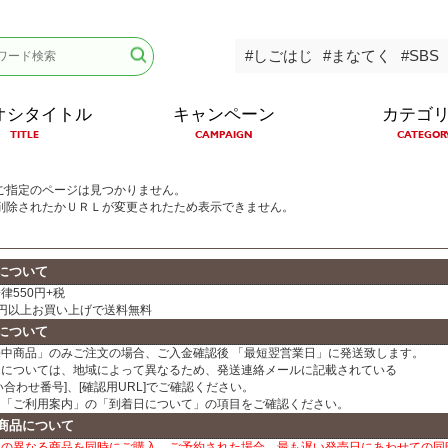
#しごはじ
#まなてく
#SBS
オシタイトル
キャンペーン
カテゴ
TITLE
CAMPAIGN
CATEGOR
ご指定のページは見つかりません。
削除されたかＵＲＬが変更されたため表示できません。
について
律550円+税
00円以上お買い上げで送料無料
について
売中商品」のみご注文の場合、ご入金確認後 「最短翌営業日」に発送致します。
日については、地域によって異なるため、発送連絡メールに記載されている
い合わせ番号]、[確認用URL]でご確認ください。
、「ご利用案内」の「到着日について」の項目をご確認ください。
商品について
日の異なる商品を同時にご購入、ご予約された場合、最も遅い発売日にあわせての同