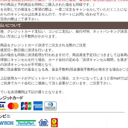
売中の商品と予約商品を同時にご購入された場合も同様です。）
文を分割しての発送をご希望の際は、一度ご注文をキャンセルしていただくことにな
様からのキャンセルは出来ませんので、サポートにお問い合わせ下さい。
品完売の際はご了承下さい。
払いについて
換、クレジットカード支払い、コンビニ支払い、銀行ATM、ネットバンキング決済、
支払い方法により手数料がかかります。
約商品をクレジットカード決済でご注文される際のご注意
文後翌日～数日後に決済を行います。
商品の場合も同様に決済処理が行われますので、商品発送予定日につきましては各商
処理後にキャンセルを行う場合、カード会社の定める「決済キャンセル期間」を過ぎ
ドの決済キャンセルが不可能となり、
の際に現金書留での返金となる為、返金手数料(現金書留手数料)が発生する場合がご
上記使用カードがデビットカードだった場合、エラーになってしまうと音martで
様ご自身でカード会社にご連絡して頂く必要がございます。ご注意下さい。
している決済機関は下記の通りとなります。