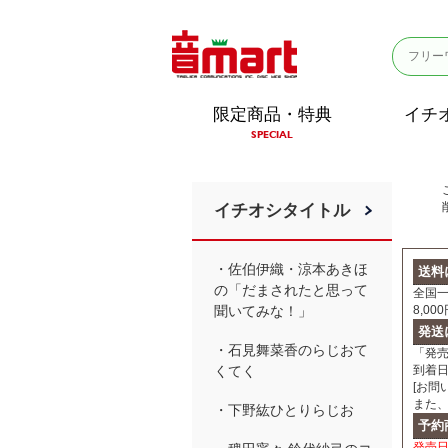
限定商品・特典
イチ
SPECIAL
イチオシタイトル
・佐伯伊織・涼本あきほ
送料
の「だまされたと思って
全国一
8,0
聞いてみな！」
発送
・石見舞菜香のらじおて
「発
到着
くてく
[お問
また
・下野紘ひとりらじお
予約
発売