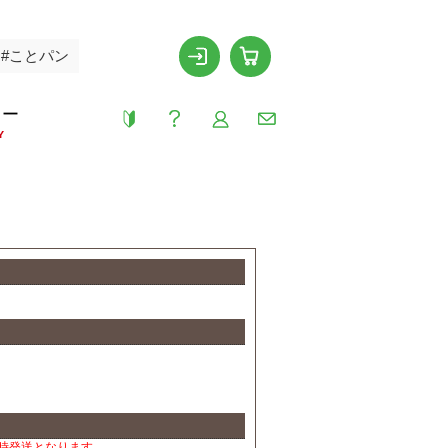
#ことパン
リー
Y
時発送となります。