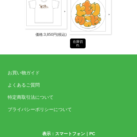
サイズ
約50mm×50mm（金具含まず）
タブリエ・コミュニケーションズ株
発売元
価格:3,850円(税込)
式会社
在庫切
れ
タブリエ・コミュニケーションズ株
販売元
式会社
JANコ
お買い物ガイド
4582778181458
ード
よくあるご質問
商品番
GOODS-1230
特定商取引法について
号
プライバシーポリシーについて
©Internet Radio Station＜音泉＞
お買い物ガイド
表示：スマートフォン｜
PC