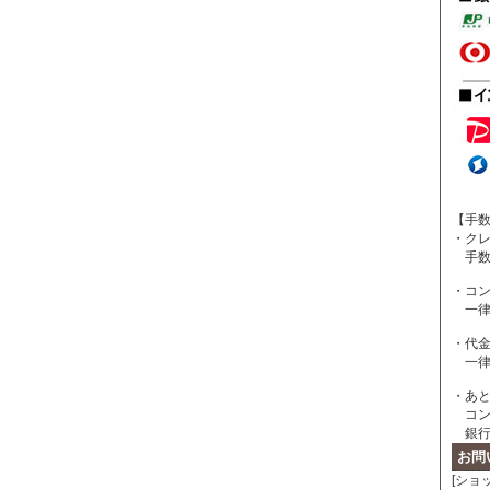
【手
・ク
手数
・コン
一律 
・代
一律 
・あ
コン
銀行
お問
[ショ