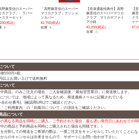
高野麻里佳のスーパー
「高野麻里佳のスーパー
【音泉通販特典付】高野
【音
リカクラブ」 ラバー
マリカクラブ」クッショ
麻里佳のスーパーマリカ
麻里
ースターセット
ンカバー
クラブ マリカサファイ
クラ
ア小鉢
ャー
,200
(税込)
¥2,750
(税込)
¥2,200
(税込)
¥7,0
庫 ○
在庫 ○
在庫 △
について
律550円+税
00円以上お買い上げで送料無料
について
売中商品」のみご注文の場合、ご入金確認後 「最短翌営業日」に発送致します。
日については、地域によって異なるため、発送連絡メールに記載されている
い合わせ番号]、[確認用URL]でご確認ください。
、「ご利用案内」の「到着日について」の項目をご確認ください。
商品について
日の異なる商品を同時にご購入、ご予約された場合、最も遅い発売日にあわせての同
売中の商品と予約商品を同時にご購入された場合も同様です。）
文を分割しての発送をご希望の際は、一度ご注文をキャンセルしていただくことにな
様からのキャンセルは出来ませんので、サポートにお問い合わせ下さい。