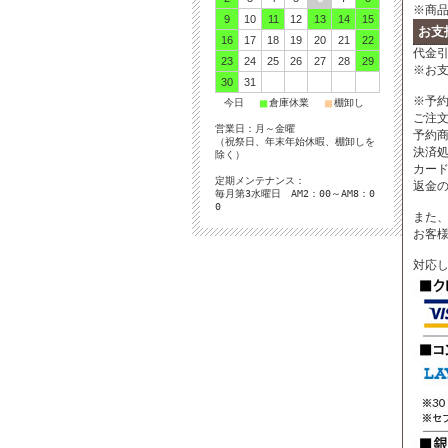
※商
9
10
11
12
13
14
15
お支
16
17
18
19
20
21
22
代金引
23
24
25
26
27
28
29
※お
30
31
※予
■
■
■
今日
倉庫休業
棚卸し
ご注
営業日：月～金曜
予約
（祝祭日、年末年始休暇、棚卸しを
決済
除く）
カー
定期メンテナンス：
返金
毎月第3水曜日 AM2：00～AM8：0
0
また、
お客
対応