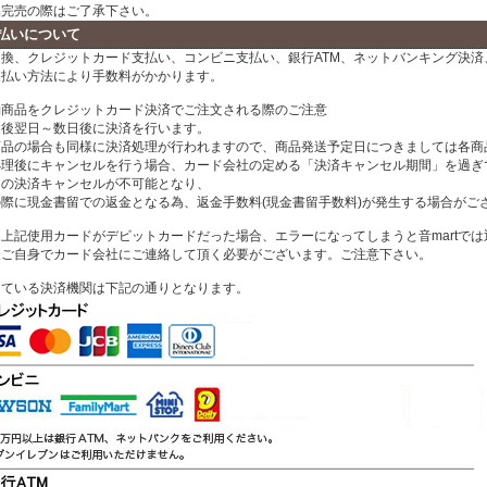
品完売の際はご了承下さい。
払いについて
換、クレジットカード支払い、コンビニ支払い、銀行ATM、ネットバンキング決済、
支払い方法により手数料がかかります。
約商品をクレジットカード決済でご注文される際のご注意
文後翌日～数日後に決済を行います。
商品の場合も同様に決済処理が行われますので、商品発送予定日につきましては各商
処理後にキャンセルを行う場合、カード会社の定める「決済キャンセル期間」を過ぎ
ドの決済キャンセルが不可能となり、
の際に現金書留での返金となる為、返金手数料(現金書留手数料)が発生する場合がご
上記使用カードがデビットカードだった場合、エラーになってしまうと音martで
様ご自身でカード会社にご連絡して頂く必要がございます。ご注意下さい。
している決済機関は下記の通りとなります。