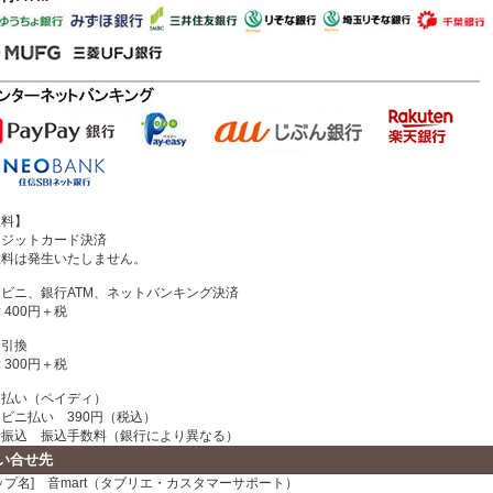
数料】
レジットカード決済
料は発生いたしません。
ビニ、銀行ATM、ネットバンキング決済
400円＋税
金引換
300円＋税
と払い（ペイディ）
ビニ払い 390円（税込）
振込 振込手数料（銀行により異なる）
い合せ先
ップ名] 音mart（タブリエ・カスタマーサポート）