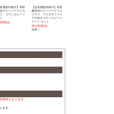
泉通販特典付】高野
【音泉通販特典付】高野
佳のスーパーマリカ
麻里佳のスーパーマリカ
ブ コウノルビージ
クラブ マリカサファイ
ジ
ア小鉢＆コウノルビージ
ャージ セット
40
(税込)
¥9,240
(税込)
在庫 ×
時発送となります。
ります。