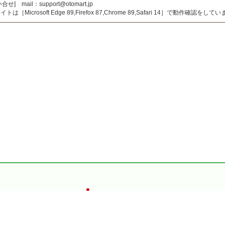
合せ] mail：support@otomart.jp
トは［Microsoft Edge 89,Firefox 87,Chrome 89,Safari 14］で動作確認をして