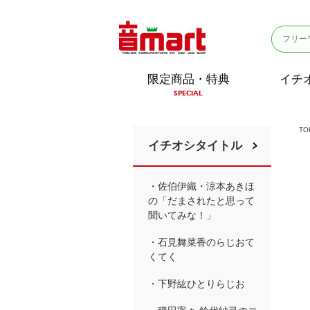
限定商品・特典
イチ
SPECIAL
TO
イチオシタイトル
・佐伯伊織・涼本あきほ
の「だまされたと思って
聞いてみな！」
・石見舞菜香のらじおて
くてく
・下野紘ひとりらじお