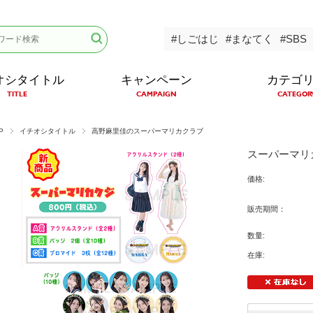
#しごはじ
#まなてく
#SBS
オシタイトル
キャンペーン
カテゴ
TITLE
CAMPAIGN
CATEGOR
P
イチオシタイトル
高野麻里佳のスーパーマリカクラブ
スーパーマリ
価格:
販売期間：
数量:
在庫: