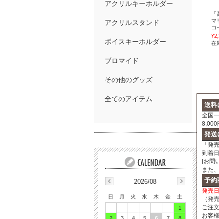
アクリルキーホルダー
「
マ
アクリルスタンド
コ
¥2
ボイスキーホルダー
在
ブロマイド
その他のグッズ
全てのアイテム
送料
全国一
8,0
発送
「発
到着
[お問
また
予約
2026/08
発売
日
月
火
水
木
金
土
（発
ご注
1
お客
2
3
4
5
6
7
8