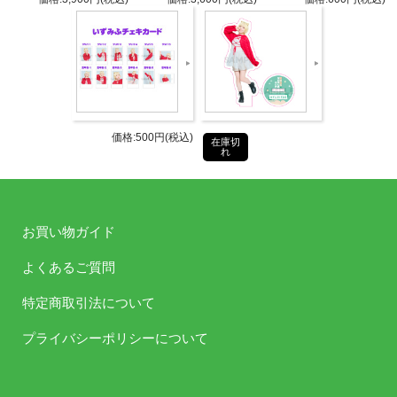
形状：丸型
サイズ：Φ63 x D10mm
パーツ：ボールチェーン付
仕様
材質：PVCほか
ボイス種類：5パターン ランダム再
価格:500円(税込)
在庫切
生
れ
電池寿命：約2年※電池入れ替え不可
商品の写真および画像はイメージで
お買い物ガイド
す。実際の商品とは異なる場合がご
注意事
ざいます。
よくあるご質問
項
商品の素材（生地等）・仕様は予告
特定商取引法について
なく変更になる場合がございます。
プライバシーポリシーについて
タブリエ・コミュニケーションズ株
発売元
式会社