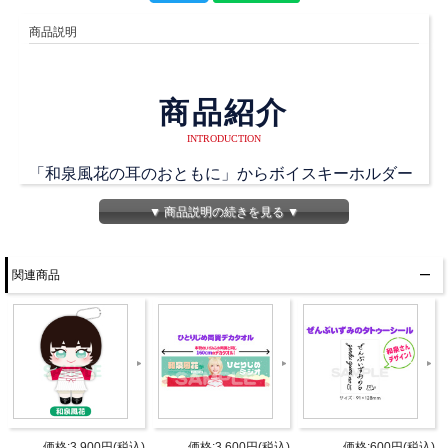
商品説明
商品紹介
INTRODUCTION
「和泉風花の耳のおともに」からボイスキーホルダー
が発売！
▼ 商品説明の続きを見る ▼
大ボリュームの全16セリフを収録。
何度も押してしまいたくなるいずみふの彼女セリフを
関連商品
多数ラインナップ。
たま～に舌打ちが出ちゃうけど許して下さいね。
商品詳細
DETAIL
発売日
2025年1月18日イベント先行販売
価格:3,900円(税込)
価格:3,600円(税込)
価格:600円(税込)