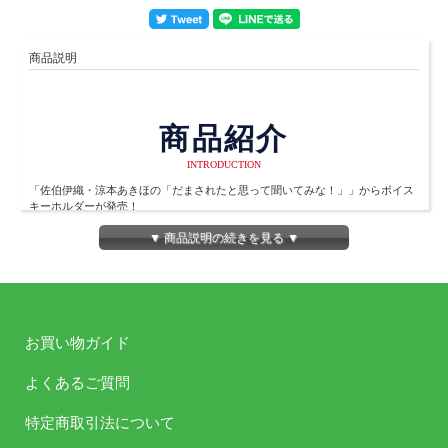
商品説明
商品紹介
INTRODUCTION
「佐伯伊織・涼本あきほの「だまされたと思って聞いてみな！」」からボイス
キーホルダーが発売！
佐伯さん、涼本さん監修！
▼ 商品説明の続きを見る ▼
２人の手形が入ったメモリアルなデザインになっています。
ボイスは全17種収録と大ボリューム！
だまされたと思ってたくさん押してくださいね！
お買い物ガイド
商品詳細
よくあるご質問
DETAIL
特定商取引法について
発売日
2025年7月27日(日）