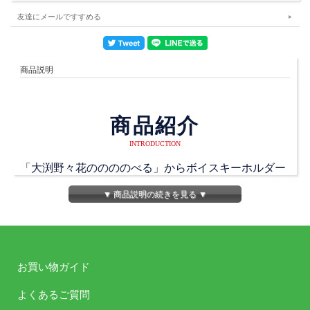
友達にメールですすめる
商品説明
商品紹介
INTRODUCTION
「大渕野々花ののののべる」からボイスキーホルダー
が発売！
▼ 商品説明の続きを見る ▼
セキセイインコのモノマネボイス、ののキャスターの
あのセリフ、
大渕さんのイケメンボイスなどなど、バリエーション
豊富な音声を収録！
お買い物ガイド
「の」「のべる」を連続再生できたらラッキー！
よくあるご質問