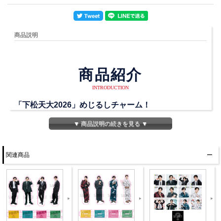
商品説明
商品紹介
INTRODUCTION
「下松天大2026」めじるしチャーム！
「下」「松」「天」「大」「利根」の５種のランダム
▼ 商品説明の続きを見る ▼
めじるしチャーム！
傘やペットボトルなどに目印として使えるアイテムで
関連商品
す！
ランダムとなるので、どれが出るかはお楽しみ♪
商品詳細
DETAIL