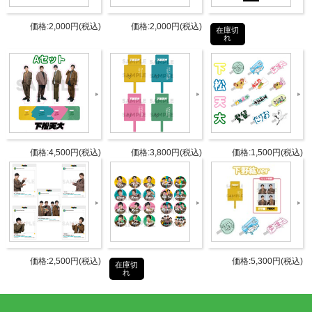
発売日
2026年7月17日より発送開始予定
価格:2,000円(税込)
価格:2,000円(税込)
在庫切
れ
全5種（ランダム封入）
仕様
【サイズ】
約30mm × 30mm
タブリエ・コミュニケーションズ株
発売元
価格:4,500円(税込)
価格:3,800円(税込)
価格:1,500円(税込)
式会社
タブリエ・コミュニケーションズ株
販売元
式会社
JANコ
4582778184084
ード
価格:2,500円(税込)
価格:5,300円(税込)
在庫切
れ
商品番
GOODS-1412
号