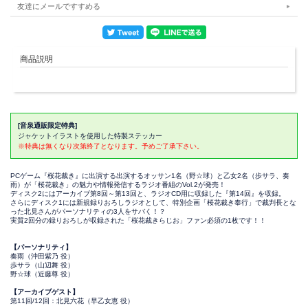
友達にメールですすめる
商品説明
[音泉通販限定特典]
ジャケットイラストを使用した特製ステッカー
※特典は無くなり次第終了となります。予めご了承下さい。
PCゲーム『桜花裁き』に出演する出演するオッサン1名（野☆球）と乙女2名（歩サラ、奏
雨）が「桜花裁き」の魅力や情報発信するラジオ番組のVol.2が発売！
ディスク2にはアーカイブ第8回～第13回と、ラジオCD用に収録した『第14回』を収録。
さらにディスク1には新規録りおろしラジオとして、特別企画「桜花裁き奉行」で裁判長とな
った北見さんがパーソナリティの3人をサバく！？
実質2回分の録りおろしが収録された「桜花裁きらじお」ファン必須の1枚です！！
【パーソナリティ】
奏雨（沖田紫乃 役）
歩サラ（山辺舞 役）
野☆球（近藤尊 役）
【アーカイブゲスト】
第11回/12回：北見六花（早乙女恵 役）