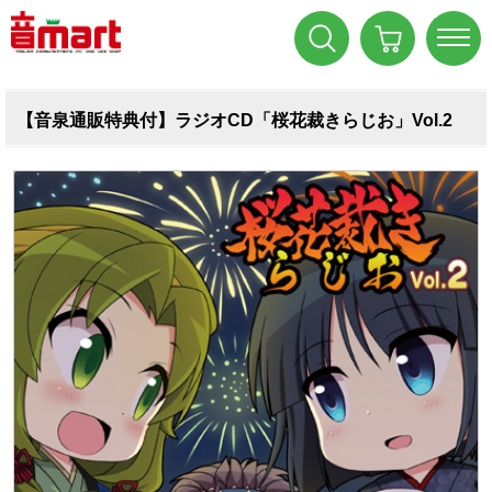
【音泉通販特典付】ラジオCD「桜花裁きらじお」Vol.2