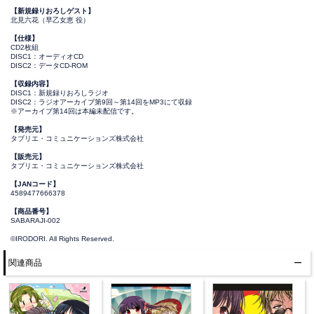
【新規録りおろしゲスト】
北見六花（早乙女恵 役）
【仕様】
CD2枚組
DISC1：オーディオCD
DISC2：データCD-ROM
【収録内容】
DISC1：新規録りおろしラジオ
DISC2：ラジオアーカイブ第9回～第14回をMP3にて収録
※アーカイブ第14回は本編未配信です。
【発売元】
タブリエ・コミュニケーションズ株式会社
【販売元】
タブリエ・コミュニケーションズ株式会社
【JANコード】
4589477666378
【商品番号】
SABARAJI-002
©IRODORI. All Rights Reserved.
関連商品