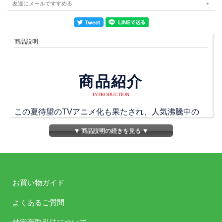
友達にメールですすめる
商品説明
商品紹介
INTRODUCTION
この夏待望のTVアニメ化も果たされ、人気沸騰中の
「快盗天使ツインエンジェル」。
▼ 商品説明の続きを見る ▼
インターネットラジオステーション＜音泉＞にてオン
エアされたドラマを集めたCDの第一弾がいよいよリ
リースされます。
超豪華なキャストでお送りする、ドタバタでハチャメ
お買い物ガイド
チャでキュンキュンなドラマを展開！
このCDでしか聞くことのできないオリジナル・エピ
よくあるご質問
ソードも1話追加収録！