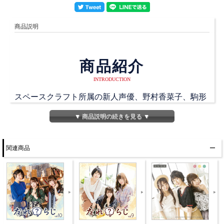
商品説明
商品紹介
INTRODUCTION
スペースクラフト所属の新人声優、野村香菜子、駒形
友梨、角元明日香の3人がなんとなーくしゃべる番
▼ 商品説明の続きを見る ▼
組、「だれ？らじ」のオープニング、エンディング曲
が発売です！
関連商品
またディスク2には、ここでしか聴けない録り下ろし
ラジオも収録した聴きどころ満載のCDです！