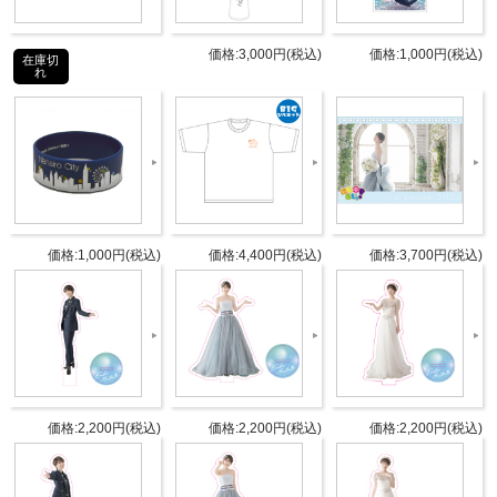
価格:3,000円(税込)
価格:1,000円(税込)
在庫切
れ
商品紹介
INTRODUCTION
「松井恵理子のにじらじっ！」初のBlu-rayが発売！！
声優の松井恵理子さんが沖縄の那覇市を中心に旅を満
喫する動画です！
色んな姿の松井さんを是非ご覧ください！ゲストには
価格:1,000円(税込)
価格:4,400円(税込)
価格:3,700円(税込)
内田彩さんが登場！2人のマリンスポーツは必見で
す！！
>>ダイジェストの視聴はこちら！
価格:2,200円(税込)
価格:2,200円(税込)
価格:2,200円(税込)
商品詳細
DETAIL