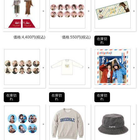
ム」を作っていきます。
商品詳細
DETAIL
価格:4,400円(税込)
価格:550円(税込)
在庫切
れ
発売日
2023年1月下旬
出演者
高橋李依・上田麗奈
・Blu-ray：1枚組
・「高橋李依・上田麗奈 2人の旅の
仕様
思い出アルバム」(A5サイズ中綴じ
在庫切
在庫切
在庫切
20P)
れ
れ
れ
タブリエ・コミュニケーションズ株
発売元
式会社
タブリエ・コミュニケーションズ株
販売元