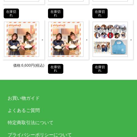
式会社
在庫切
在庫切
在庫切
JANコ
れ
れ
れ
4589477678654
ード
商品番
TBXK-1332
号
©Internet Radio Station＜音泉＞
価格:6,600円(税込)
在庫切
在庫切
れ
れ
お買い物ガイド
よくある質問
お買い物ガイド
よくあるご質問
特定商取引法について
プライバシーポリシーについて