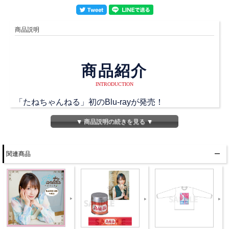
商品説明
商品紹介
INTRODUCTION
「たねちゃんねる」初のBlu-rayが発売！
▼ 商品説明の続きを見る ▼
仲良しの山岡ゆりさんと2人で奈良で女子旅をしてき
ました♪
関連商品
アフタヌーンティーを楽しんだり、鹿と戯れたり、浴
衣で街ブラしたり…
フリーダムに楽しむ2人の様子をのぞき見してくださ
い♪