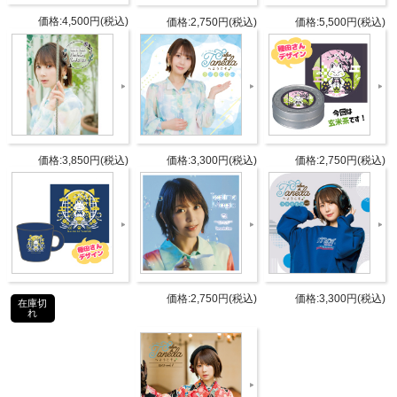
商品詳細
価格:4,500円(税込)
価格:2,750円(税込)
価格:5,500円(税込)
DETAIL
発売日
2023年11月29日
出演者
種田梨沙 、 山岡ゆり
Blu-ray：1枚組（1層）
価格:3,850円(税込)
価格:3,300円(税込)
価格:2,750円(税込)
収録内
収録分数：約90分
容
収録内容：新規撮りおろし奈良ロケ
映像
タブリエ・コミュニケーションズ株
発売元
式会社
価格:2,750円(税込)
価格:3,300円(税込)
在庫切
れ
タブリエ・コミュニケーションズ株
販売元
式会社
JANコ
4589477680046