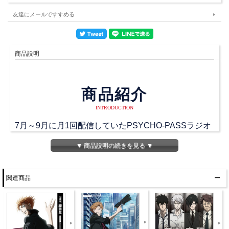
友達にメールですすめる
商品説明
商品紹介
INTRODUCTION
7月～9月に月1回配信していたPSYCHO-PASSラジオ
公安局刑事課24時がラジオCD発売決定！
▼ 商品説明の続きを見る ▼
プレ配信から第3回のアーカイブと新規録りおろしラ
ジオが収録されています。
関連商品
新規録りおろしは豪華2本立て！
前半は関智一、野島健児ペアで2期のキャラクターに
ついて掘り下げたトークを、