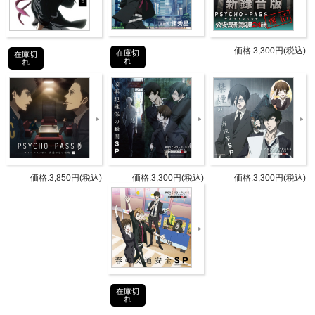
後半は沢城みゆき、伊藤静ペアでサイコパスについて
女性目線で話したり、
一番いい男は誰なのか！？を熱くトークしています
価格:3,300円(税込)
在庫切
在庫切
よ。
れ
れ
ラジオではなかった沢城みゆき、伊藤静女子2人のサ
イコパストーク是非聴いて下さいね！
商品詳細
価格:3,850円(税込)
価格:3,300円(税込)
価格:3,300円(税込)
DETAIL
発売日
2014年12月29日(月)
関智一（狡噛慎也 役）
パーソ
野島健児（宜野座伸元 役）
ナリテ
在庫切
れ
ィ
[コーナーパーソナリティ]