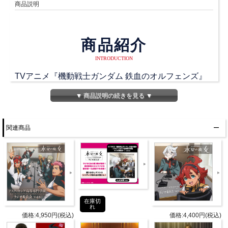
商品説明
商品紹介
INTRODUCTION
TVアニメ『機動戦士ガンダム 鉄血のオルフェンズ』
のラジオ番組「鉄華団放送局」のラジオCD Vol.7が発
▼ 商品説明の続きを見る ▼
売！
三日月・オーガス役の河西健吾さんとクーデリア・藍
関連商品
那・バーンスタイン役の寺崎裕香さんの2人でお届け
しています！
DISC1にはマクギリス・ファリド役の櫻井孝宏さんと
石動・カミーチェ役の前野智昭さんをパーソナリティ
にお迎えした「ギャラルホルン放送局」を収録！
DISC2には第50回から第57回までのディレクターズカ
在庫切
れ
ット版アーカイブデータが収録！今回も収録後の反省
価格:4,950円(税込)
価格:4,400円(税込)
会トークを収録！