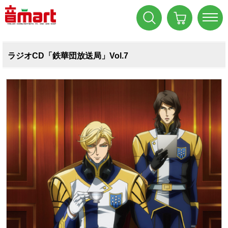
ラジオCD「鉄華団放送局」Vol.7