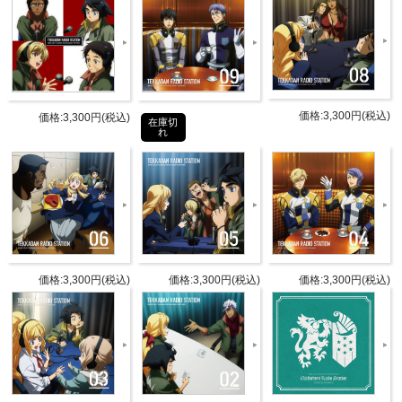
配信をお聴きになっている方も、聴き逃した方も楽し
める内容となっております！
商品詳細
価格:3,300円(税込)
価格:3,300円(税込)
在庫切
DETAIL
れ
発売日
2016年12月31日(土)
パーソ
河西健吾（三日月・オーガス 役）
ナリテ
寺崎裕香（クーデリア・藍那・バー
ィ
ンスタイン 役）
価格:3,300円(税込)
価格:3,300円(税込)
価格:3,300円(税込)
第52回：
村田太志（ノルバ・シノ 役）
内匠靖明（昭弘・アルトランド 役）
石谷春貴（チャド・チャダーン 役）
ゲスト
濱野大輝（ダンテ・モグロ 役）