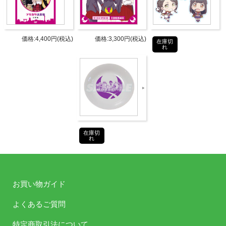
商品詳細
DETAIL
発売日
2019年5月29日(水)
価格:4,400円(税込)
価格:3,300円(税込)
在庫切
れ
パーソ
安齋由香里（源モモ 役）
ナリテ
藤田茜（相模楓 役）
ィ
のぐちゆり（石川五恵 役）
第14回：沼倉愛美（半蔵門雪 役）
ゲスト
第16回：洲崎綾（八千代命 役）
在庫切
第20回：内田彩（青葉初芽 役）
れ
録りお
ろし
洲崎綾（八千代命 役）
お買い物ガイド
ゲスト
よくあるご質問
CD2枚組
DISC1：新規録りおろしラジオ収録
特定商取引法について