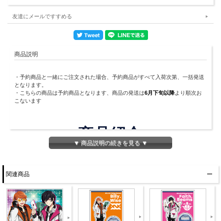
友達にメールですすめる
商品説明
・予約商品と一緒にご注文された場合、予約商品がすべて入荷次第、一括発送
となります。
・こちらの商品は予約商品となります、商品の発送は
6月下旬以降
より順次お
こないます
商品紹介
▼ 商品説明の続きを見る ▼
INTRODUCTION
憂鬱な月曜日をヒーローが応援する番組「HELIOS
関連商品
Rising Heroes ラジオ マンデーナイトヒーロー」のラ
ジオCDvol.2です。
出演声優のヒーロー2人がラジオCDでも聴いているア
ナタを応援します！