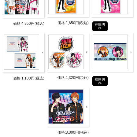
DISC1にはラジオ配信開始2周年を記念し制作された
主題歌が収録されます。
新規録りおろしラジオでは、このラジオCDでしか聴
価格:1,650円(税込)
価格:4,950円(税込)
在庫切
けない「マンデーナイトリーディング」はもちろん、
れ
主題歌のあれが凄い！をお伝えします。
DISC2の過去配信アーカイブは第11回から第20回まで
を収録。
商品詳細
価格:1,320円(税込)
価格:1,100円(税込)
在庫切
DETAIL
れ
発売日
2022年6月29日
CD2枚組
DISC1：[オーディオCD]
Track1.新規録りおろし特別ラジオ
収録内
Track2.メランコリックマンデーナイ
価格:3,300円(税込)
容