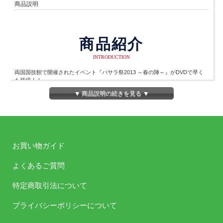
商品説明
商品紹介
INTRODUCTION
両国国技館で開催されたイベント『バサラ祭2013 ～春の陣～』がDVDで早く
も登場！！
9月4日の一般販売に先駆けて、音martを含む一部サイトで先行販売！
▼ 商品説明の続きを見る ▼
※本編および特典映像にT.M.Revolutionのライブは収録されません 。予めご了
承ください。
商品詳細
お買い物ガイド
DETAIL
よくあるご質問
発売日
2013年7月10日（水）
特定商取引法について
主題歌
プライバシーポリシーについて
アーテ
西川貴教（T.M.Revolution）
ィスト