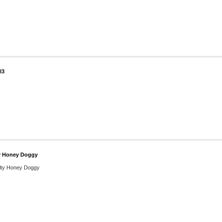
l3
ney Doggy
oney Doggy