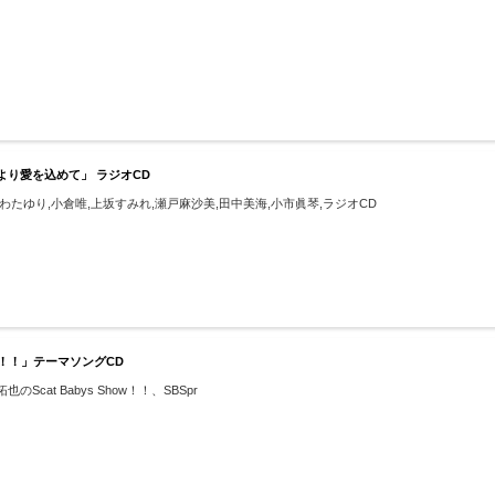
り愛を込めて」 ラジオCD
たゆり,小倉唯,上坂すみれ,瀬戸麻沙美,田中美海,小市眞琴,ラジオCD
ow！！」テーマソングCD
at Babys Show！！、SBSpr