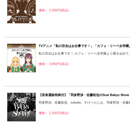
価格： 3,300円(税込)
TVアニメ「私の百合はお仕事です！」「カフェ・リーベ女学園よ
私の百合はお仕事です！,カフェ・リーベ女学園より愛を込めて,わ
価格： 3,850円(税込)
【音泉通販特典付】「羽多野渉・佐藤拓也のScat Babys Sh
羽多野渉、佐藤拓也、sukebe、すけべらじお、羽多野渉・佐藤拓也のSc
価格： 2,200円(税込)