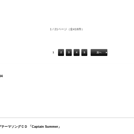
1 / 21ページ
（全418件）
1
2
3
4
5
次へ
l4
ソングＣＤ 「Captain Summer」