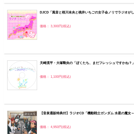
DJCD「風音と桜川未央と桃井いちごの女子会ノリでラジオがした
価格： 3,300円(税込)
天崎滉平・大塚剛央の「ぼくたち、まだフレッシュですかね？」
価格： 1,100円(税込)
【音泉通販特典付】ラジオCD「機動戦士ガンダム 水星の魔女～ア
価格： 4,950円(税込)