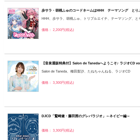
歩サラ・胡桃ふゅのコードネームはHHH テーマソング とり
HHH、歩サラ、胡桃ふゅ、トリプルエイチ、テーマソング、と
価格： 2,200円(税込)
【音泉通販特典付】Salon de Tanedaへようこそ♪ ラジオCD vo
Salon de Taneda、種田梨沙、たねちゃんねる、ラジオCD
価格： 3,300円(税込)
DJCD「鷲崎健・藤田茜のグレパラジオ」～ネイビー編～
価格： 3,300円(税込)