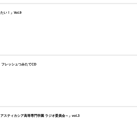
い！」Vol.9
フレッシュつみたてCD
スティカシア高等専門学園 ラジオ委員会～」vol.3