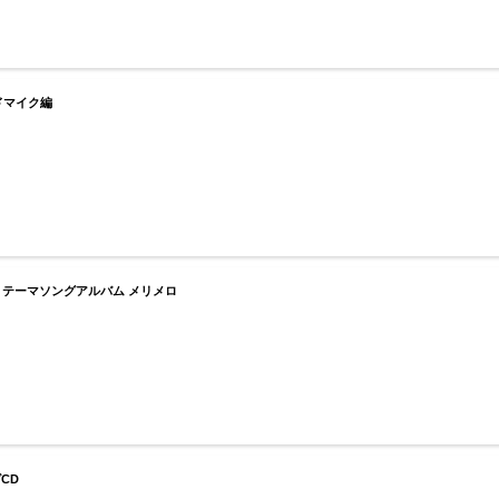
ドマイク編
、
 テーマソングアルバム メリメロ
CD