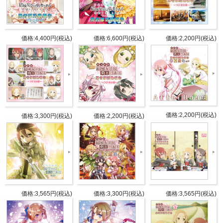
ですか？
また、コミックマーケット88限定特典として先着で照
井春佳ポストカードお渡し会に参加整理券を配布しま
価格:4,400円(税込)
価格:6,600円(税込)
価格:2,200円(税込)
す。
商品詳細
DETAIL
価格:2,200円(税込)
価格:3,300円(税込)
価格:2,200円(税込)
発売日
2015年12月31日(木)
照井春佳（結城友奈 役）
出演
内山夕実（犬吠埼風 役）
黒沢ともよ（犬吠埼樹 役）
価格:3,565円(税込)
価格:3,300円(税込)
価格:3,565円(税込)
DVD1枚組(約90分)
DISC1：DVD-ROM