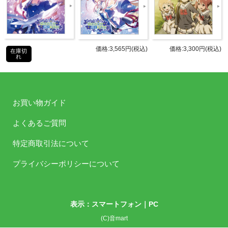
仕様
ブックレット（カラー6P）
アニメスタッフによる描きおろしジ
ャケット
価格:3,565円(税込)
価格:3,300円(税込)
◆DVD(約90分)
在庫切
れ
[ロケ地]
琴弾八幡宮
三架橋
お買い物ガイド
手打ちうどん つるや
カラオケ本舗まねきねこ
よくあるご質問
ことひら温泉 琴参閣
特定商取引法について
中野うどん学校
瀬戸大橋記念公園
プライバシーポリシーについて
収録内
ほか
容
◆ブックレット（カラー6P）
表示：スマートフォン｜
PC
聖地巡礼MAP
(C)音mart
照井春佳、内山夕実、黒沢ともよ