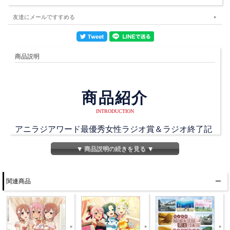
友達にメールですすめる
商品説明
商品紹介
INTRODUCTION
アニラジアワード最優秀女性ラジオ賞＆ラジオ終了記
念（新番組として復活！）ということで出演者3人が
▼ 商品説明の続きを見る ▼
「結城友奈は勇者である」・うどんの聖地 香川まで、
卒業旅行に行ってきました！
関連商品
うどんを食べたり、作ったり、カラオケしたり、まく
ら投げしたり、うどんを食べたりなどなど動画版「勇
者部活動報告」をお楽しみ下さい！
このDVDを見て皆さんも香川に行ってみるのはいかが