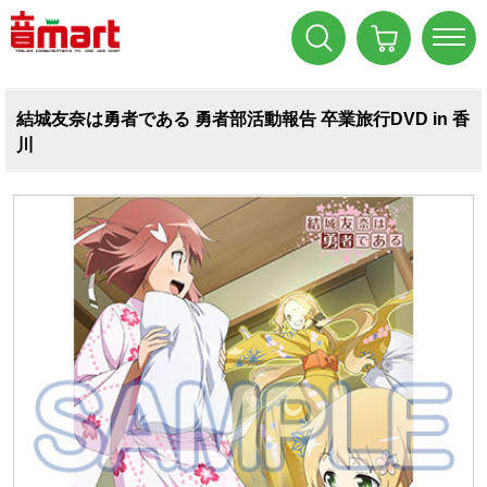
結城友奈は勇者である 勇者部活動報告 卒業旅行DVD in 香
川