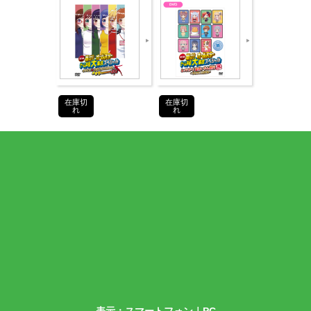
在庫切
在庫切
、『天下イキERG武道会』を開催！！
れ
れ
空のエロゲータイトルをお題にしたエチュード
る戦いの膜が切って落とされる…！！！
して出演していただき、
＜音泉＞スタッフも素直に感動です。