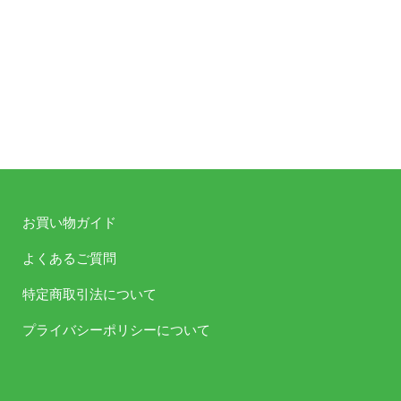
今回もヤっちゃいます！
オールスターゲーム声優大集合スペシャル！第4弾！！
今年は各番組から選ばれた代表者がペアとなって戦い
最強の美少女ゲーム声優ペアを決めるERG学園の伝統行事
シード権をかけた大喜利からはじまり、連想ゲームに、架
さらにはあの「おもちゃ」使用した対決が！？
お買い物ガイド
最強の美少女ゲーム声優ペアに輝くのは果たして…
今ここに、美少女ゲームラジオリスナーのアソコを熱くす
よくあるご質問
特定商取引法について
また、今回は特別出演として桃井穂美さんにナレーターと
プライバシーポリシーについて
さらに、アニメーションの演出もパワーアップ！
毎回間違った方向にクオリティが上がるアニメーションに