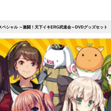
ペシャル ～激闘！天下イキERG武道会～DVDグッズセット