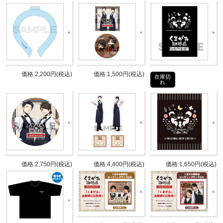
L版サイズ（89mm×127mm）
タブリエ・コミュニケーションズ株
発売元
式会社
タブリエ・コミュニケーションズ株
販売元
価格:2,200円(税込)
価格:1,500円(税込)
式会社
在庫切
れ
Aセット：4589477675714
Bセット：4589477675721
Cセット：4589477675738
JANコ
Dセット：4589477675745
ード
Eセット：4589477675752
Fセット：4589477675844
価格:2,750円(税込)
価格:4,400円(税込)
価格:1,650円(税込)
Gセット：4589477675851
Hセット：4589477675868
商品番
GOODS-0892