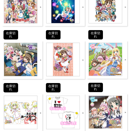
JANコ
4589477677053
ード
商品番
在庫切
在庫切
在庫切
GOODS-0950
れ
れ
れ
号
©えとたま製作委員会
お買い物ガイド
在庫切
在庫切
在庫切
れ
れ
れ
よくある質問