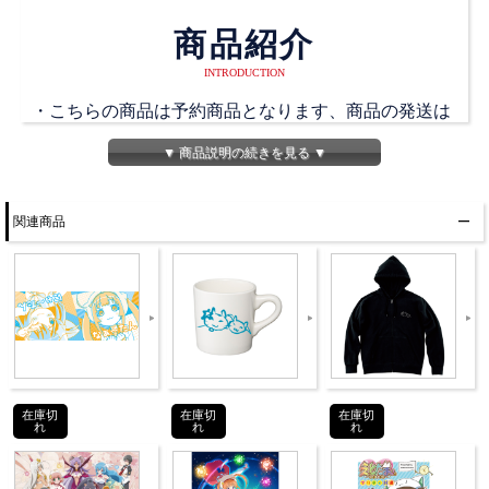
商品紹介
INTRODUCTION
・こちらの商品は予約商品となります、商品の発送は
12月上旬以降より順次おこないます
▼ 商品説明の続きを見る ▼
・こちらの商品は再販商品となります。
関連商品
描き下ろしのマイクロファイバータオルです。
浴衣姿で仲良く涼んでいる、にゃ～たんとチュウたん
のデザインです。
商品詳細
DETAIL
在庫切
在庫切
在庫切
れ
れ
れ
仕様
ポリエステル100％
発売日
2021年12月4日