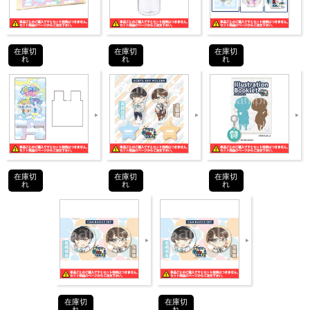
ンが入っておりま
す
・虫のぶラジオ
在庫切
在庫切
在庫切
ポーチ
れ
れ
れ
・虫のぶラジオ
スマホスタンド
・虫のぶラジオ
ステッカー5枚セッ
ト
・虫のぶラジオ
在庫切
在庫切
在庫切
クリアボトル
れ
れ
れ
商品紹介
INTRODUCTION
在庫切
在庫切
『東海オンエア虫眼鏡・島﨑信長 声YouラジオZ』か
れ
れ