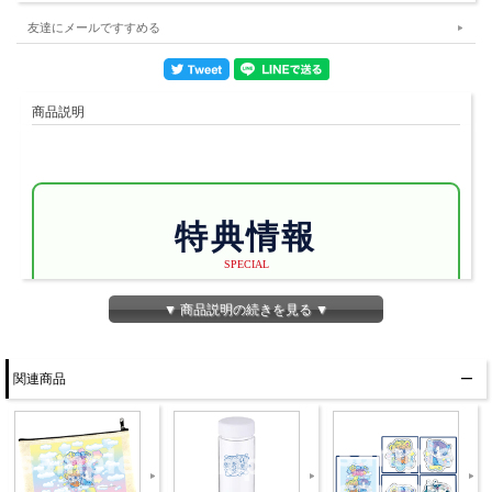
友達にメールですすめる
商品説明
特典情報
SPECIAL
【特典配布条件】
▼ 商品説明の続きを見る ▼
対象商品4点を同時
購入のお客様へ缶
関連商品
バッジを配布
※一部缶バッジに
はパーソナリティ
お二人の直筆サイ