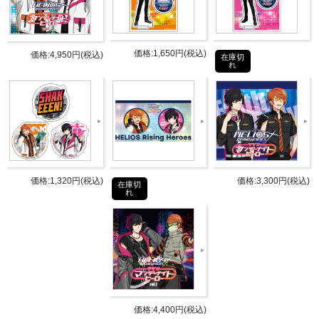
商品詳細
DETAIL
価格:1,650円(税込)
価格:4,950円(税込)
在庫切
れ
発売日
2022年12月中旬
セット数：A4クリアファイル2枚1セ
仕様
ット
サイズ：310×220mm
タブリエ・コミュニケーションズ株
発売元
価格:1,320円(税込)
価格:3,300円(税込)
在庫切
式会社
れ
タブリエ・コミュニケーションズ株
販売元
式会社
JANコ
4589477678265
ード
価格:4,400円(税込)