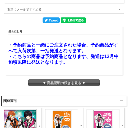
友達にメールですすめる
商品説明
・予約商品と一緒にご注文された場合、予約商品がす
べて入荷次第、一括発送となります。
・こちらの商品は予約商品となります、発送は12月中
旬頃以降に発送となります。
商品紹介
▼ 商品説明の続きを見る ▼
INTRODUCTION
「HELIOS Rising Heroes ラジオ マンデーナイトヒー
関連商品
ロー」の3周年を記念した描き下ろしイラストを使用
したクリアファイル2枚セットです。