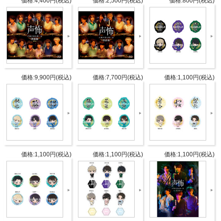
価格:4,400円(税込)
価格:2,500円(税込)
価格:800円(税込)
商品詳細
DETAIL
発売日
12月上旬
価格:9,900円(税込)
価格:7,700円(税込)
価格:1,100円(税込)
岡本信彦
浪川大輔
石川界人
保住有哉
濱健人
価格:1,100円(税込)
価格:1,100円(税込)
価格:1,100円(税込)
永塚拓馬
内容
※ブラインド商品となるため、絵柄
はお選びいただけません。
※ランダムでのお渡しとなるため、