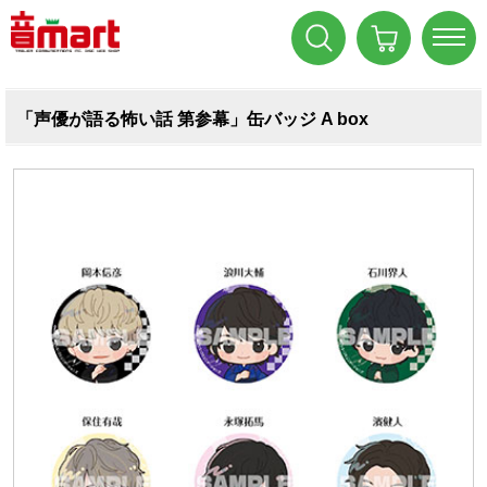
「声優が語る怖い話 第参幕」缶バッジ A box