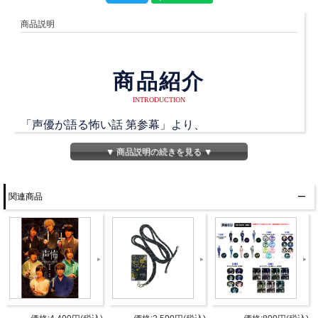
商品説明
商品紹介
INTRODUCTION
「声優が語る怖い話 第参幕」より、
声優怪談師のSDイラストを使用した缶バッジが登
▼ 商品説明の続きを見る ▼
場！
関連商品
ぜひ声優怪談師と一緒に、本編配信をお楽しみくださ
い！
※ブラインド商品となるため、絵柄はお選びいただけ
ません。
※ランダムでのお渡しとなるため、６点以上購入して
も全種類揃わない可能性がございます。