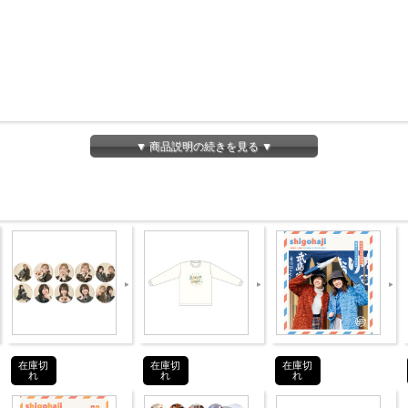
商品紹介
▼ 商品説明の続きを見る ▼
INTRODUCTION
。
igohaji」の文字を、
在庫切
在庫切
在庫切
れ
れ
れ