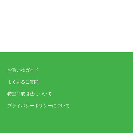
同時発売「しごはじスウェット」とセットで着用した際に
いい感じになるように仕上げたした一着です。
お買い物ガイド
よくあるご質問
特定商取引法について
発売日
2022年1
プライバシーポリシーについて
サイズ：6