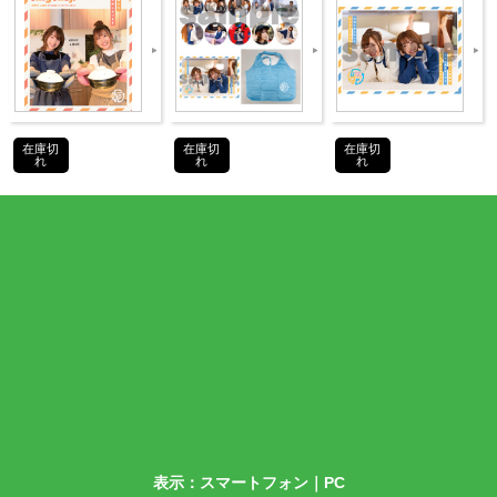
、
在庫切
在庫切
在庫切
れ
れ
れ
商品詳細
DETAIL
2月中旬
表示：スマートフォン｜
PC
0cm