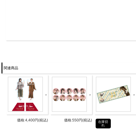
関連商品
しごはじから、新アイテムのご提案。
この時期にも１つあるとありがたい、バケットハットです
「かぶりやすさ」をコンセプトに、あえてロゴではなく、「sh
こだわりの刺繍で入れました。
価格:4,400円(税込)
価格:550円(税込)
在庫切
れ
もちろん、高橋さん、上田さんが監修。