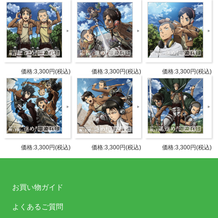
商品紹介
INTRODUCTION
10月28日（土）に開催される「進撃の巨人ラジオ ～
梶と下野の進め！電波兵団～」配信100回を記念した
価格:3,300円(税込)
価格:3,300円(税込)
価格:3,300円(税込)
グラスセットとタオルのセット。
それぞれ番組ロゴとパーソナリティの梶裕貴さんと下
野紘さんのお名前と担当キャラクターであるエレンと
コニーの名前をデザイン。
セット購入特典として、梶裕貴さんと下野紘さんのサ
インとコメントが印刷された配信100回記念特製カー
価格:3,300円(税込)
価格:3,300円(税込)
価格:3,300円(税込)
ドをプレゼント。
これを買って配信100回という記念をみんなで盛り上
がりましょう！
お買い物ガイド
よくあるご質問
商品詳細