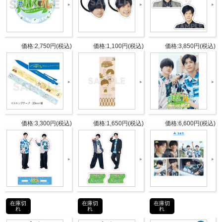
5枚セット
仕様
サイズ：L版
価格:2,750円(税込)
価格:1,100円(税込)
価格:3,850円(税込)
タブリエ・コミュニケーションズ株
発売元
式会社
タブリエ・コミュニケーションズ株
販売元
式会社
価格:3,300円(税込)
価格:1,650円(税込)
価格:6,600円(税込)
JANコ
4582778180208
ード
商品番
GOODS-1155
号
©Internet Radio Station＜音泉＞
在庫切
在庫切
在庫切
れ
れ
れ
お買い物ガイド