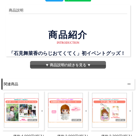
商品説明
商品紹介
INTRODUCTION
「石見舞菜香のらじおてくてく」初イベントグッズ！
▼ 商品説明の続きを見る ▼
まなてくブランドロゴ入りのサコッシュ！
お散歩するときにちょっとした物を入れるのに便利！
関連商品
ぜひこのサコッシュを持ってお散歩してくださいね！
商品詳細
DETAIL
【カラー】ナチュラル
【サイズ】W300×H230mm