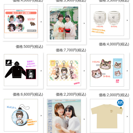
価格:4,000円(税込)
価格:3,900円(税込)
価格:3,300円(税込)
仕様
ショルダーの長さ
1050mm
【素材】 綿100%
タブリエ・コミュニケーションズ株
発売元
式会社
価格:4,000円(税込)
価格:500円(税込)
価格:7,700円(税込)
タブリエ・コミュニケーションズ株
販売元
式会社
JANコ
4582778180550
ード
価格:6,600円(税込)
価格:2,200円(税込)
価格:2,000円(税込)
商品番
GOODS-1179
号
©Internet Radio Station＜音泉＞