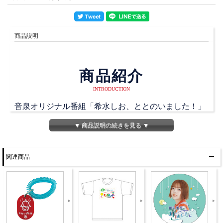
商品説明
商品紹介
INTRODUCTION
音泉オリジナル番組「希水しお、ととのいました！」
「佐伯伊織・涼本あきほの「だまされたと思って聞い
▼ 商品説明の続きを見る ▼
てみな！」」「和泉風花の耳のおともに」の各番組内
で盛り上がったセリフを、
関連商品
番組の構成作家が選んでステッカーにしました！
音martでは全16種の中から4種がランダムで入ったセ
ット商品となっております！
※種類は選べません。
※イベント販売時とは価格が異なります。ご了承くだ