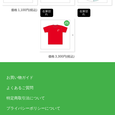
さい。
価格:1,100円(税込)
在庫切
在庫切
れ
れ
商品詳細
DETAIL
発売日
2025年1月18日イベント先行販売
ラインナップ
価格:3,300円(税込)
草野先生セレクト：「希水しお、と
とのいました！」希水しお 全4種
向井先生セレクト：「佐伯伊織・涼
お買い物ガイド
本あきほの「だまされたと思って聞
よくあるご質問
仕様
いてみな！」佐伯伊織 全4種
向井先生セレクト：「佐伯伊織・涼
特定商取引法について
本あきほの「だまされたと思って聞
いてみな！」涼本あきほ 全4種
プライバシーポリシーについて
ゆーやん先生セレクト：「和泉風花