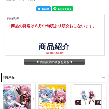
商品説明
・商品の発送は８月中旬頃より順次おこないます。
商品紹介
INTRODUCTION
「歩サラ・胡桃ふゅのコードネームはHHH」オリジナルグッズ発売！
▼ 商品説明の続きを見る ▼
サラふゅフェ〇で好評だった飴パイのSEボイスを、新規録りおろしパターンを
ふんだんに増量しラバーストラップに収録！
関連商品
商品詳細
DETAIL
発売日
2025年7月5日(土）