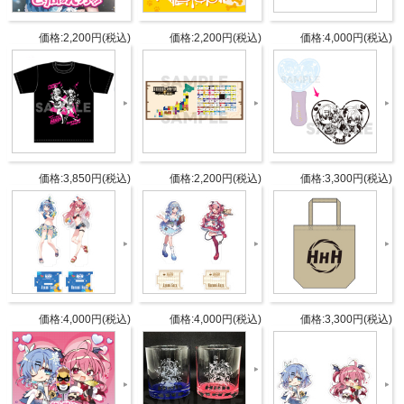
形状：丸型
価格:2,200円(税込)
価格:2,200円(税込)
価格:4,000円(税込)
サイズ：Φ63 x D10mm
パーツ：ボールチェーン付
仕様
材質：PVCほか
ランダム再生
電池寿命：約2年※電池入れ替え不可
価格:3,850円(税込)
価格:2,200円(税込)
価格:3,300円(税込)
タブリエ・コミュニケーションズ株
発売元
式会社
タブリエ・コミュニケーションズ株
販売元
式会社
価格:4,000円(税込)
価格:4,000円(税込)
価格:3,300円(税込)
JANコ
4582778182530
ード
商品番
GOODS-1308