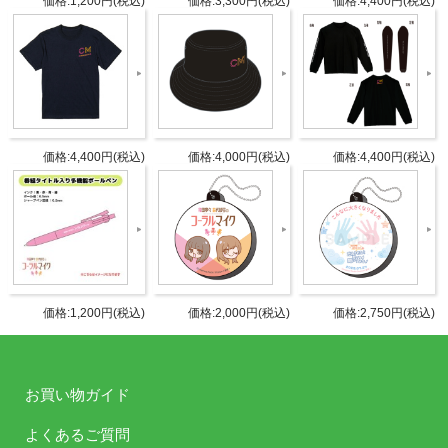
価格:1,200円(税込)
価格:3,300円(税込)
価格:4,400円(税込)
商品詳細
DETAIL
発売日
2026年2月21日イベント先行販売
サイズ：およそW72 x H138 x T62
価格:4,400円(税込)
価格:4,000円(税込)
価格:4,400円(税込)
仕様
mm
タブリエ・コミュニケーションズ株
発売元
式会社
タブリエ・コミュニケーションズ株
販売元
価格:1,200円(税込)
価格:2,000円(税込)
価格:2,750円(税込)
式会社
JANコ
4582778183230
ード
お買い物ガイド
商品番
よくあるご質問
GOODS-1352