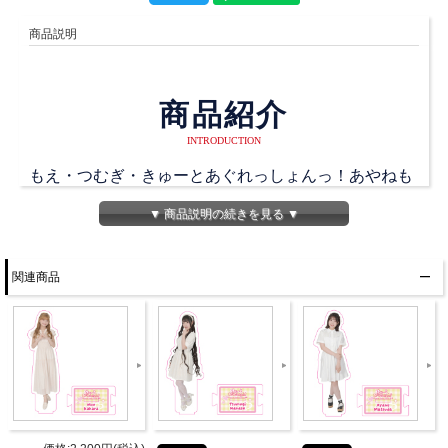
商品説明
商品紹介
INTRODUCTION
もえ・つむぎ・きゅーとあぐれっしょんっ！あやねも
いるよ♪
▼ 商品説明の続きを見る ▼
パーソナリティ・佳原萌枝さんのぬいぐるみ！
関連商品
普段から一緒に生活して、ラジオを聴いたり！
色々な場所に連れて行ってあげて下さい♪
【こちらご了承下さい！】
※ こちらはサンプル画像です。
※ 1つ1つ手作業で制作している為、色や形に若干の差
が出てしまう場合がございます。