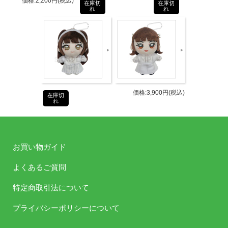
価格:2,200円(税込)
在庫切
在庫切
れ
れ
商品詳細
DETAIL
発売日
2026年4月30日イベント先行販売
サイズ：およそW72 x H128 x T62
価格:3,900円(税込)
仕様
在庫切
れ
mm
タブリエ・コミュニケーションズ株
発売元
式会社
お買い物ガイド
タブリエ・コミュニケーションズ株
よくあるご質問
販売元
式会社
特定商取引法について
JANコ
4582778183834
プライバシーポリシーについて
ード