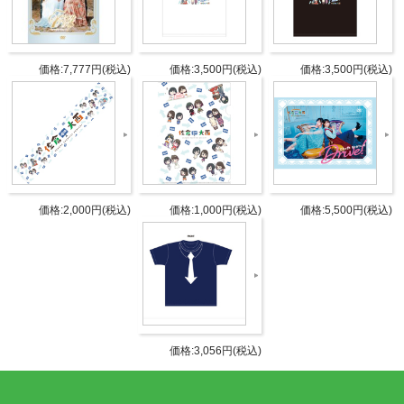
商品詳細
DETAIL
組み立てサイズ：80×80×80㎜
価格:7,777円(税込)
価格:3,500円(税込)
価格:3,500円(税込)
仕様
素材：3㎜厚アクリル
JANコ
4571392384239
ード
商品番
QRAG-406
価格:2,000円(税込)
価格:1,000円(税込)
価格:5,500円(税込)
号
©文化放送
©Internet Radio Station＜音泉＞
お買い物ガイド
価格:3,056円(税込)
よくある質問