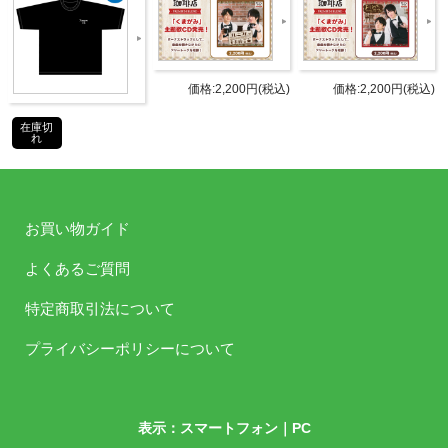
販売元
式会社
JANコ
4589477671020
ード
価格:2,200円(税込)
価格:2,200円(税込)
在庫切
商品番
れ
TBBK-1049
号
©Internet Radio Station＜音泉＞
お買い物ガイド
お買い物ガイド
よくあるご質問
特定商取引法について
よくある質問
プライバシーポリシーについて
表示：スマートフォン｜
PC