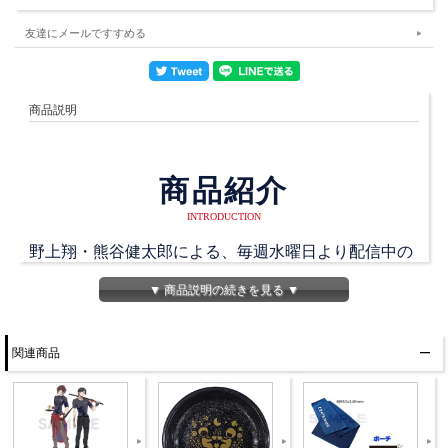
友達にメールですすめる
商品説明
商品紹介
INTRODUCTION
野上翔・熊谷健太郎による、毎週水曜日より配信中の
「くまがみ珈琲店～プレミアムブレンド～」初のDVD
▼ 商品説明の続きを見る ▼
が発売。
野上くんの誕生日を記念し、新たに年を重ねるこのタ
関連商品
イミングに、いろいろなものを洗い流し、更なる飛躍
を目指します。
二人が清められていく様子をご覧ください。