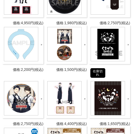
商品詳細
DETAIL
価格:4,950円(税込)
価格:1,980円(税込)
価格:2,750円(税込)
発売日
2018年10月31日
パーソ
野上翔
ナリテ
熊谷健太郎
ィ
価格:2,200円(税込)
価格:1,500円(税込)
在庫切
DVD:1枚組（1層）
れ
収録分数：約40分
仕様
収録内容：修行体験映像
ジャケット：新規撮りおろし写真
タブリエ・コミュニケーションズ株
発売元
式会社
価格:2,750円(税込)
価格:4,400円(税込)
価格:1,650円(税込)
タブリエ・コミュニケーションズ株