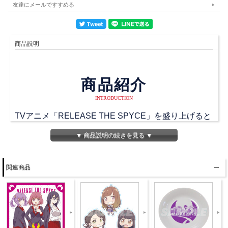
友達にメールですすめる
商品説明
商品紹介
INTRODUCTION
TVアニメ「RELEASE THE SPYCE」を盛り上げると
いうミッションを背負ったラジオ番組の出張版
▼ 商品説明の続きを見る ▼
京都を訪れたリリスパの６人。司令官に呼び出されて
京都の町家へとやってきました。
関連商品
いつもは師弟関係の６人ですが、今回のDVDでは師匠
チームと弟子チームに分かれてとあるミッションに挑
戦します！