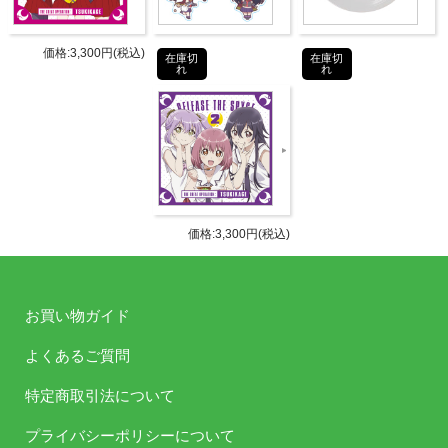
商品詳細
DETAIL
価格:3,300円(税込)
在庫切
在庫切
れ
れ
発売日
2019年1月30日(水)
安齋由香里(源モモ 役)
沼倉愛美(半蔵門雪 役)
藤田茜(相模楓 役)
出演者
洲崎綾(八千代命 役)
内田彩（青葉初芽 役）
価格:3,300円(税込)
のぐちゆり(石川五恵 役)
DVD： 1枚組（1層）
お買い物ガイド
収録分数： 約60分
仕様
収録内容：京都の町家で出演者6人が
よくあるご質問
チームに分かれて対決！
特定商取引法について
ジャケット：新規撮りおろし写真
プライバシーポリシーについて
タブリエ・コミュニケーションズ株